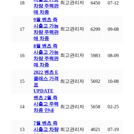
최고관리자
18
6450
07-12
차량 주력판
매 차종
9월 벤츠 즉
시출고 가능
최고관리자
17
6299
09-08
차량 주력판
매 차종
8월 벤츠 즉
시출고 가능
최고관리자
16
5983
08-09
차량 주력판
매 차종
2022 벤츠 E
클래스 가격
15
최고관리자
5692
10-08
표
UPDATE
벤츠 2월 즉
시출고 주력
14
최고관리자
5658
02-25
차종 안내
7월 벤츠 즉
13
시출고 차량
최고관리자
4021
07-19