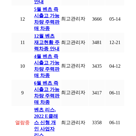
안내
5월 벤츠 즉
시출고 가능
최고관리자
12
3666
05-14
차량 주력판
매 차종
12월 벤츠
11
재고현황 주
최고관리자
3481
12-21
력차종 안내
4월 벤츠 즉
시출고 가능
최고관리자
10
3435
04-12
차량 주력판
매 차종
6월 벤츠 즉
시출고 가능
최고관리자
9
3417
06-11
차량 주력판
매 차종
벤츠 리스,
2022 E클래
열람중
스 신형 개
최고관리자
3358
06-11
인 사업자
리스