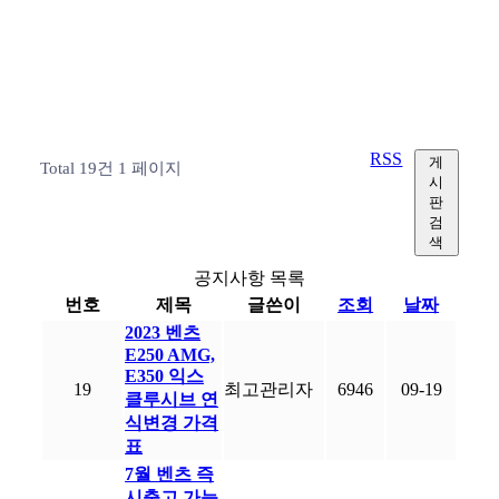
RSS
게
Total 19건
1 페이지
시
판
검
색
공지사항 목록
번호
제목
글쓴이
조회
날짜
2023 벤츠
E250 AMG,
E350 익스
19
최고관리자
6946
09-19
클루시브 연
식변경 가격
표
7월 벤츠 즉
시출고 가능