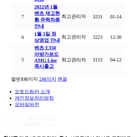
2022년 1월
벤츠 재고현
최고관리자
7
3231
01-14
황 주력차종
안내
1월 1일 정
최고관리자
6
3223
12-30
상영업 안내
벤츠 E350
아방가르드
5
최고관리자
3153
04-12
AMG Line
즉시출고
열린
1
페이지
2
페이지
맨끝
오토드림카 소개
개인정보처리방침
모바일버전