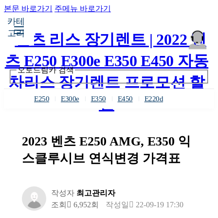
본문 바로가기
주메뉴 바로가기
카테
고리
오토드림카 검색
E250
E300e
E350
E450
E220d
2023 벤츠 E250 AMG, E350 익
스클루시브 연식변경 가격표
작성자
최고관리자
조회
6,952회
작성일
22-09-19 17:30