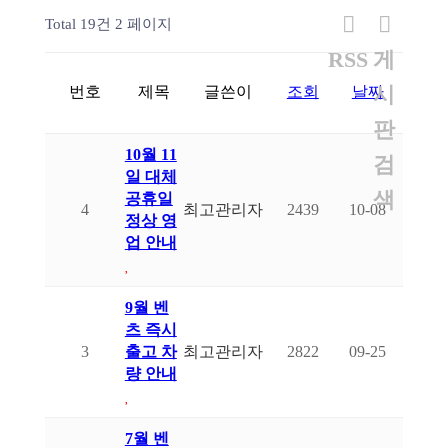
Total 19건
2 페이지
RSS
게
시
번호
제목
글쓴이
조회
날짜
판
10월 11
검
일 대체
색
공휴일
4
최고관리자
2439
10-08
정상 영
업 안내
9월 벤
츠 즉시
3
출고 차
최고관리자
2822
09-25
량 안내
7월 벤