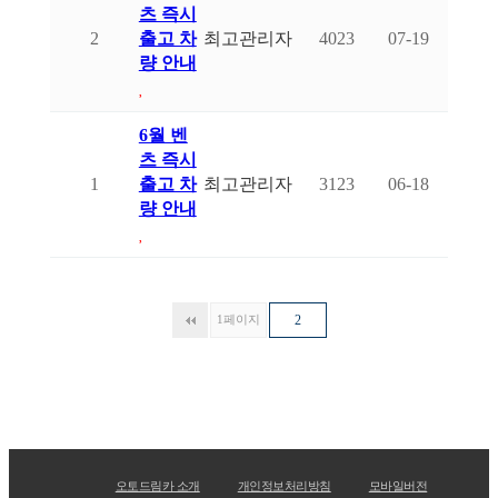
츠 즉시
2
출고 차
최고관리자
4023
07-19
량 안내
6월 벤
츠 즉시
1
출고 차
최고관리자
3123
06-18
량 안내
1
페이지
2
오토드림카 소개
개인정보처리방침
모바일버전