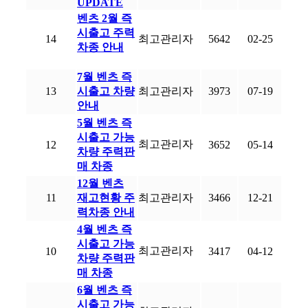
UPDATE
벤츠 2월 즉
시출고 주력
14
최고관리자
5642
02-25
차종 안내
7월 벤츠 즉
13
시출고 차량
최고관리자
3973
07-19
안내
5월 벤츠 즉
시출고 가능
최고관리자
12
3652
05-14
차량 주력판
매 차종
12월 벤츠
11
재고현황 주
최고관리자
3466
12-21
력차종 안내
4월 벤츠 즉
시출고 가능
최고관리자
10
3417
04-12
차량 주력판
매 차종
6월 벤츠 즉
시출고 가능