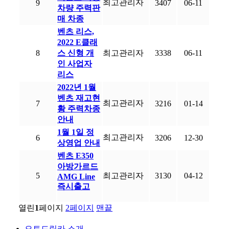
최고관리자
9
3407
06-11
차량 주력판
매 차종
벤츠 리스,
2022 E클래
8
스 신형 개
최고관리자
3338
06-11
인 사업자
리스
2022년 1월
벤츠 재고현
최고관리자
7
3216
01-14
황 주력차종
안내
1월 1일 정
최고관리자
6
3206
12-30
상영업 안내
벤츠 E350
아방가르드
5
최고관리자
3130
04-12
AMG Line
즉시출고
열린
1
페이지
2
페이지
맨끝
오토드림카 소개