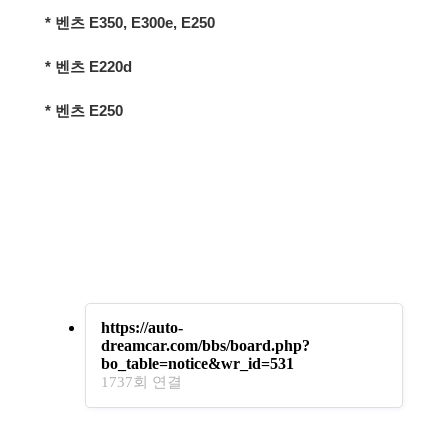
* 벤츠 E350, E300e, E250
* 벤츠 E220d
* 벤츠 E250
https://auto-
dreamcar.com/bbs/board.php?
bo_table=notice&wr_id=531
1737회 연결