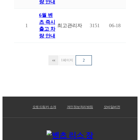
량 안내
6월 벤
츠 즉시
1
최고관리자
3151
06-18
출고 차
량 안내
1
페이지
2
오토드림카 소개
개인정보처리방침
모바일버전