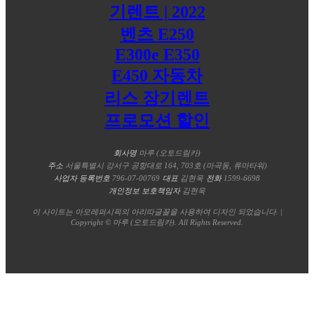
회사명
마루 (오토드림카)
주소
서울특별시 강서구 공항대로 164, 703호 (마곡동, 류마타워)
사업자 등록번호
796-07-00769
대표
김현욱
전화
1599-6698
개인정보 보호책임자
김현욱
이 사이트는 아모레퍼시픽의 아리따글꼴을 사용하여 디자인 되었습니다. |
Copyright © 마루 (오토드림카). All Rights Reserved.