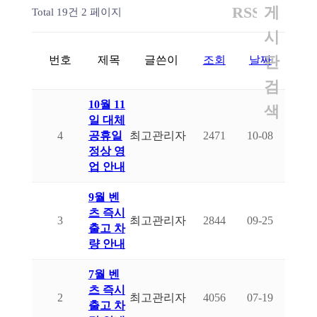
RSS
게
Total 19건
2 페이지
시
판
번호
제목
글쓴이
조회
날짜
검
10월 11
색
일 대체
4
공휴일
최고관리자
2471
10-08
정상 영
업 안내
9월 벤
츠 즉시
3
최고관리자
2844
09-25
출고 차
량 안내
7월 벤
츠 즉시
2
최고관리자
4056
07-19
출고 차