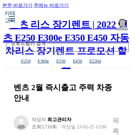
본문 바로가기
주메뉴 바로가기
카테
고리
오토드림카 검색
E250
E300e
E350
E450
E220d
벤츠 2월 즉시출고 주력 차종
안내
작성자
최고관리자
목
조회
5,710회
작성일
23-02-25 12:00
록